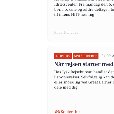
Idrætscenter. Fra mandag den 6. 
børn, voksne og ældre deltage i f
til intens HIIT-træning.
Kilde: Kultunaut
24-09-2
ERHVERV
SPONSORERET
Når rejsen starter med
Hos Jysk Rejsebureau handler det 
list-oplevelser. Selvfølgelig kan 
eller snorkling ved Great Barrier
dele med dig.
Kopiér link