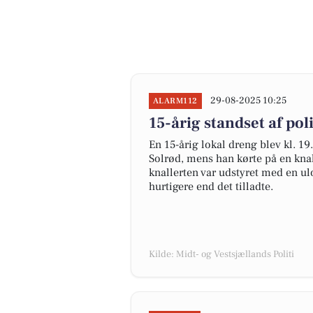
29-08-2025 10:25
ALARM112
15-årig standset af pol
En 15-årig lokal dreng blev kl. 19
Solrød, mens han kørte på en knall
knallerten var udstyret med en ul
hurtigere end det tilladte.
Kilde: Midt- og Vestsjællands Politi