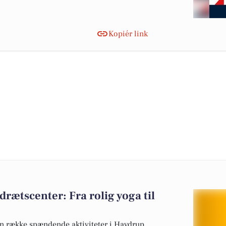
Kopiér link
drætscenter: Fra rolig yoga til
en række spændende aktiviteter i Havdrup