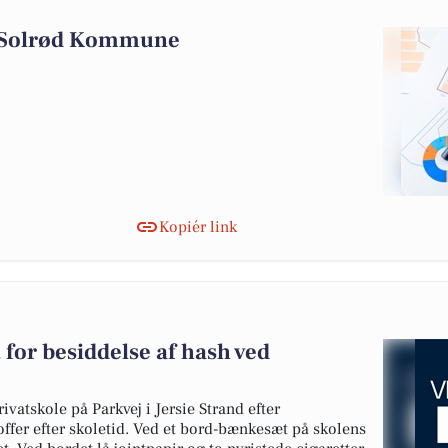
i Solrød Kommune
Kopiér link
for besiddelse af hash ved
ivatskole på Parkvej i Jersie Strand efter
ffer efter skoletid. Ved et bord-bænkesæt på skolens