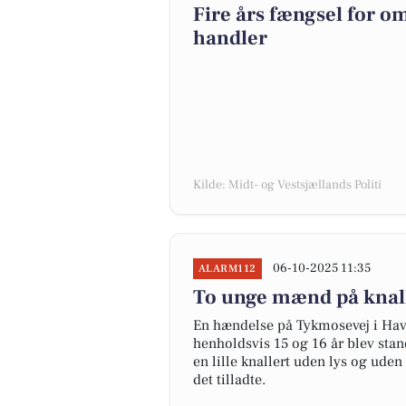
Fire års fængsel for o
handler
Kilde: Midt- og Vestsjællands Politi
06-10-2025 11:35
ALARM112
To unge mænd på knalle
En hændelse på Tykmosevej i Hav
henholdsvis 15 og 16 år blev stand
en lille knallert uden lys og ude
det tilladte.