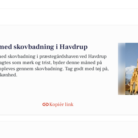
 med skovbadning i Havdrup
ed skovbadning i præstegårdshaven ved Havdrup
ragtes som mørk og trist, byder denne måned på
 opleves gennem skovbadning. Tag godt med tøj på,
 skønhed.
Kopiér link