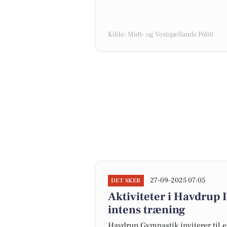
Kilde: Midt- og Vestsjællands Politi
27-09-2025 07:05
DET SKER
Aktiviteter i Havdrup I
intens træning
Havdrup Gymnastik inviterer til 