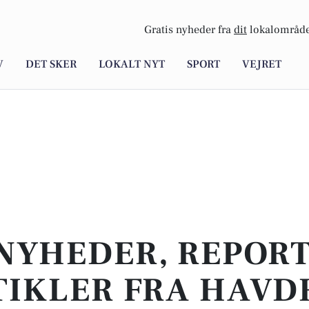
Gratis nyheder fra
dit
lokalområde
V
DET SKER
LOKALT NYT
SPORT
VEJRET
NYHEDER, REPOR
TIKLER FRA HAVD