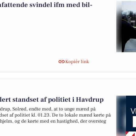
mfattende svindel ifm med bil-
Kopiér link
rt standset af politiet i Havdrup
drup, Solrød, endte med, at to unge mænd på
set af politiet kl. 01.23. De to lokale mænd kørte på
n hjelm, og de kørte med en hastighed, der oversteg