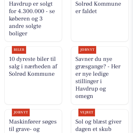
Havdrup er solgt
Solrød Kommune
for 4.300.000 - se
er faldet
køberen og 3
andre solgte
boliger
BILER
JOBNYT
10 dyreste biler til
Savner du nye
salg i nærheden af
græsgange? - Her
Solrød Kommune
er nye ledige
stillinger i
Havdrup og
omegn
JOBNYT
VEJRET
Maskinfører søges
Sol og blæst giver
til grave- og
dagen et skub