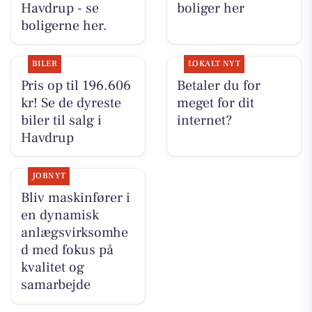
Havdrup - se
boliger her
boligerne her.
BILER
LOKALT NYT
Pris op til 196.606
Betaler du for
kr! Se de dyreste
meget for dit
biler til salg i
internet?
Havdrup
JOBNYT
Bliv maskinfører i
en dynamisk
anlægsvirksomhe
d med fokus på
kvalitet og
samarbejde