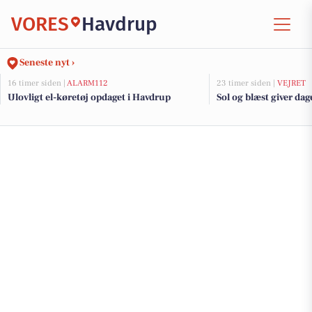
VORES
Havdrup
Seneste nyt ›
16 timer siden |
ALARM112
23 timer siden |
VEJRET
Ulovligt el-køretøj opdaget i Havdrup
Sol og blæst giver dag