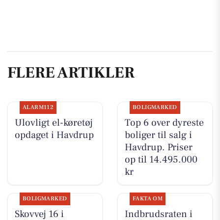
FLERE ARTIKLER
ALARM112
BOLIGMARKED
Ulovligt el-køretøj
Top 6 over dyreste
opdaget i Havdrup
boliger til salg i
Havdrup. Priser
op til 14.495.000
kr
BOLIGMARKED
FAKTA OM
Skovvej 16 i
Indbrudsraten i