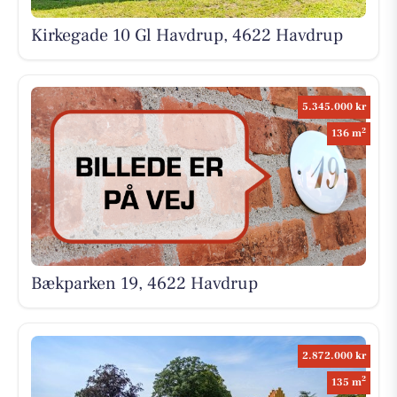
Kirkegade 10 Gl Havdrup, 4622 Havdrup
5.345.000 kr
2
136 m
Bækparken 19, 4622 Havdrup
2.872.000 kr
2
135 m