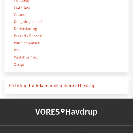
Tandlæge
Taxi / Taxa
Tømrer
Udlejningselskab
Undervisning
Vaskeri / Renseri
Vinduespudser
VVS
Værtshus / bar
Øvrige
Få tilbud fra lokale mekanikere i Havdrup
VORES
Havdrup