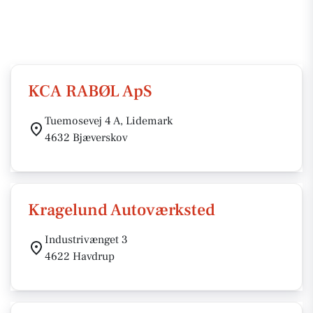
KCA RABØL ApS
Tuemosevej 4 A, Lidemark
4632 Bjæverskov
Kragelund Autoværksted
Industrivænget 3
4622 Havdrup