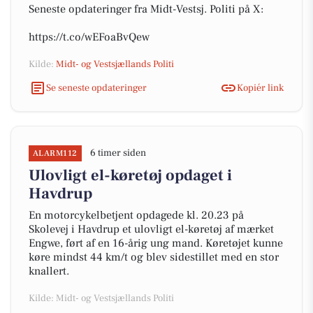
Seneste opdateringer fra Midt-Vestsj. Politi på X:
https://t.co/wEFoaBvQew
Kilde:
Midt- og Vestsjællands Politi
Se seneste opdateringer
Kopiér link
6 timer siden
ALARM112
Ulovligt el-køretøj opdaget i
Havdrup
En motorcykelbetjent opdagede kl. 20.23 på
Skolevej i Havdrup et ulovligt el-køretøj af mærket
Engwe, ført af en 16-årig ung mand. Køretøjet kunne
køre mindst 44 km/t og blev sidestillet med en stor
knallert.
Kilde: Midt- og Vestsjællands Politi