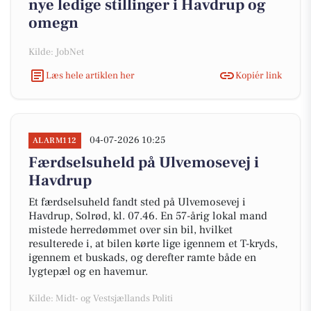
nye ledige stillinger i Havdrup og
omegn
Kilde: JobNet
Læs hele artiklen her
Kopiér link
04-07-2026 10:25
ALARM112
Færdselsuheld på Ulvemosevej i
Havdrup
Et færdselsuheld fandt sted på Ulvemosevej i
Havdrup, Solrød, kl. 07.46. En 57-årig lokal mand
mistede herredømmet over sin bil, hvilket
resulterede i, at bilen kørte lige igennem et T-kryds,
igennem et buskads, og derefter ramte både en
lygtepæl og en havemur.
Kilde: Midt- og Vestsjællands Politi