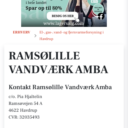
Ramsølille Vandværk Amba
ERHVERV
El-, gas-, vand- og fjernvarmeforsyning i
Havdrup
RAMSØLILLE
VANDVÆRK AMBA
Kontakt Ramsølille Vandværk Amba
c/o. Pia Hjaltelin
Ramsøvejen 54 A
4622 Havdrup
CVR: 32035493