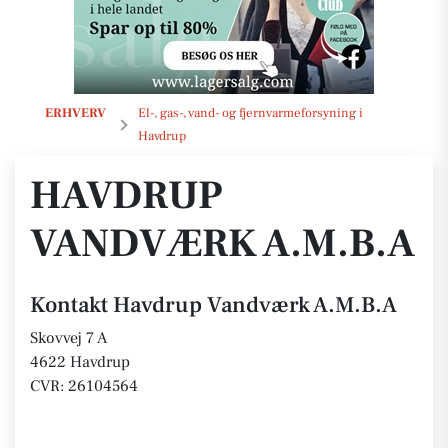
Havdrup Vandværk A.M.B.A
ERHVERV
El-, gas-, vand- og fjernvarmeforsyning i
Havdrup
HAVDRUP
VANDVÆRK A.M.B.A
Kontakt Havdrup Vandværk A.M.B.A
Skovvej 7 A
4622 Havdrup
CVR: 26104564