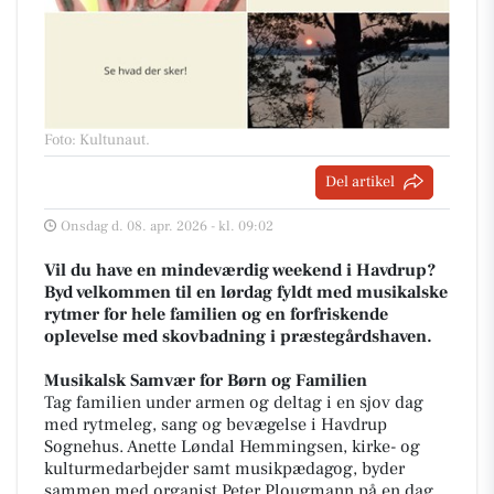
Foto: Kultunaut
.
Del artikel
Onsdag d. 08. apr. 2026 - kl. 09:02
Vil du have en mindeværdig weekend i Havdrup?
Byd velkommen til en lørdag fyldt med musikalske
rytmer for hele familien og en forfriskende
oplevelse med skovbadning i præstegårdshaven.
Musikalsk Samvær for Børn og Familien
Tag familien under armen og deltag i en sjov dag
med rytmeleg, sang og bevægelse i Havdrup
Sognehus. Anette Løndal Hemmingsen, kirke- og
kulturmedarbejder samt musikpædagog, byder
sammen med organist Peter Plougmann på en dag