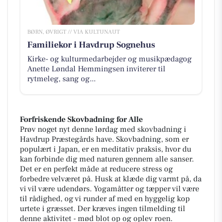
BØRN, ØVRIGT // VIA KULTUNAUT
Familiekor i Havdrup Sognehus
Kirke- og kulturmedarbejder og musikpædagog
Anette Løndal Hemmingsen inviterer til
rytmeleg, sang og...
Forfriskende Skovbadning for Alle
Prøv noget nyt denne lørdag med skovbadning i
Havdrup Præstegårds have. Skovbadning, som er
populært i Japan, er en meditativ praksis, hvor du
kan forbinde dig med naturen gennem alle sanser.
Det er en perfekt måde at reducere stress og
forbedre velværet på. Husk at klæde dig varmt på, da
vi vil være udendørs. Yogamåtter og tæpper vil være
til rådighed, og vi runder af med en hyggelig kop
urtete i græsset. Der kræves ingen tilmelding til
denne aktivitet - mød blot op og oplev roen.