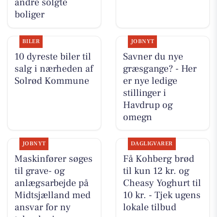
andre solgte
boliger
BILER
JOBNYT
10 dyreste biler til
Savner du nye
salg i nærheden af
græsgange? - Her
Solrød Kommune
er nye ledige
stillinger i
Havdrup og
omegn
JOBNYT
DAGLIGVARER
Maskinfører søges
Få Kohberg brød
til grave- og
til kun 12 kr. og
anlægsarbejde på
Cheasy Yoghurt til
Midtsjælland med
10 kr. - Tjek ugens
ansvar for ny
lokale tilbud