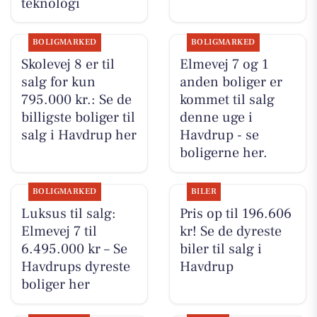
teknologi
BOLIGMARKED
BOLIGMARKED
Skolevej 8 er til
Elmevej 7 og 1
salg for kun
anden boliger er
795.000 kr.: Se de
kommet til salg
billigste boliger til
denne uge i
salg i Havdrup her
Havdrup - se
boligerne her.
BOLIGMARKED
BILER
Luksus til salg:
Pris op til 196.606
Elmevej 7 til
kr! Se de dyreste
6.495.000 kr – Se
biler til salg i
Havdrups dyreste
Havdrup
boliger her