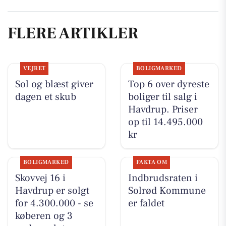
FLERE ARTIKLER
VEJRET
BOLIGMARKED
Sol og blæst giver
Top 6 over dyreste
dagen et skub
boliger til salg i
Havdrup. Priser
op til 14.495.000
kr
BOLIGMARKED
FAKTA OM
Skovvej 16 i
Indbrudsraten i
Havdrup er solgt
Solrød Kommune
for 4.300.000 - se
er faldet
køberen og 3