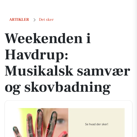
Weekenden i Havdrup: Musikalsk samvær og skovbadning
ARTIKLER
Det sker
Weekenden i
Havdrup:
Musikalsk samvær
og skovbadning