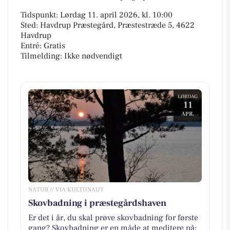
Tidspunkt: Lørdag 11. april 2026, kl. 10:00
Sted: Havdrup Præstegård, Præstestræde 5, 4622
Havdrup
Entré: Gratis
Tilmelding: Ikke nødvendigt
LØRDAG
11
APR.
NATUR // VIA KULTUNAUT
Skovbadning i præstegårdshaven
Er det i år, du skal prøve skovbadning for første
gang? Skovbadning er en måde at meditere på: