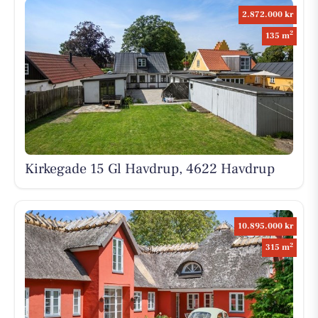
2.872.000 kr
2
135 m
Kirkegade 15 Gl Havdrup, 4622 Havdrup
10.895.000 kr
2
315 m