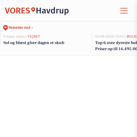
VORES
Havdrup
Seneste nyt ›
5 timer siden |
VEJRET
05-08-2026 13:01 |
BOLI
Sol og blæst giver dagen et skub
Top 6 over dyreste boli
Priser op til 14.495.0