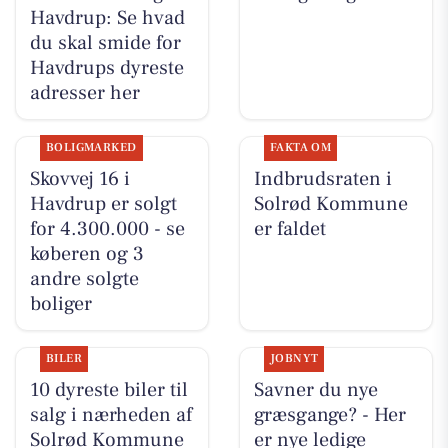
Havdrup: Se hvad
du skal smide for
Havdrups dyreste
adresser her
BOLIGMARKED
FAKTA OM
Skovvej 16 i
Indbrudsraten i
Havdrup er solgt
Solrød Kommune
for 4.300.000 - se
er faldet
køberen og 3
andre solgte
boliger
BILER
JOBNYT
10 dyreste biler til
Savner du nye
salg i nærheden af
græsgange? - Her
Solrød Kommune
er nye ledige