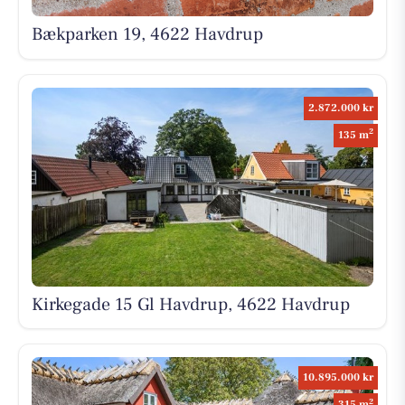
Bækparken 19, 4622 Havdrup
2.872.000 kr
2
135 m
Kirkegade 15 Gl Havdrup, 4622 Havdrup
10.895.000 kr
2
315 m