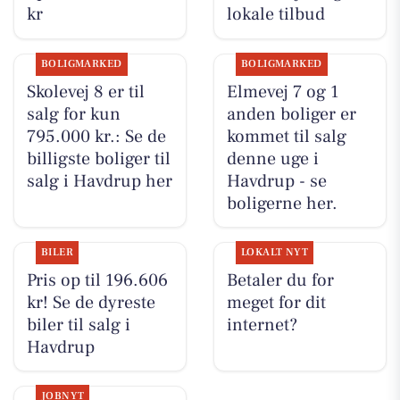
kr
lokale tilbud
BOLIGMARKED
BOLIGMARKED
Skolevej 8 er til
Elmevej 7 og 1
salg for kun
anden boliger er
795.000 kr.: Se de
kommet til salg
billigste boliger til
denne uge i
salg i Havdrup her
Havdrup - se
boligerne her.
BILER
LOKALT NYT
Pris op til 196.606
Betaler du for
kr! Se de dyreste
meget for dit
biler til salg i
internet?
Havdrup
JOBNYT