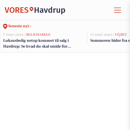
VORES
Havdrup
Seneste nyt ›
7 timer siden |
BOLIGMARKED
15 timer siden |
VEJRET
Luksusbolig netop kommet til salg i
Sommeren bider fra si
Havdrup: Se hvad du skal smide for
Havdrups dyreste adresser her