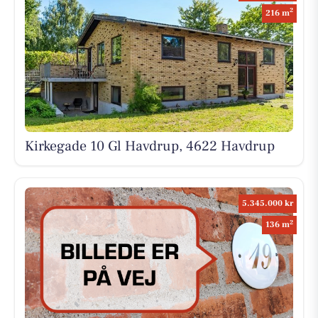
2
216 m
Kirkegade 10 Gl Havdrup, 4622 Havdrup
5.345.000 kr
2
136 m