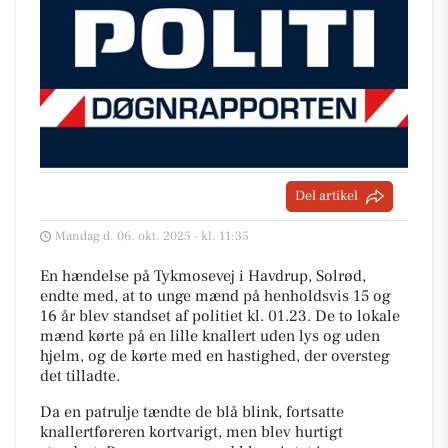
Del artikel
Mandag d. 06. okt. 2025 - kl. 11:35
En hændelse på Tykmosevej i Havdrup, Solrød,
endte med, at to unge mænd på henholdsvis 15 og
16 år blev standset af politiet kl. 01.23. De to lokale
mænd kørte på en lille knallert uden lys og uden
hjelm, og de kørte med en hastighed, der oversteg
det tilladte.
Da en patrulje tændte de blå blink, fortsatte
knallertføreren kortvarigt, men blev hurtigt