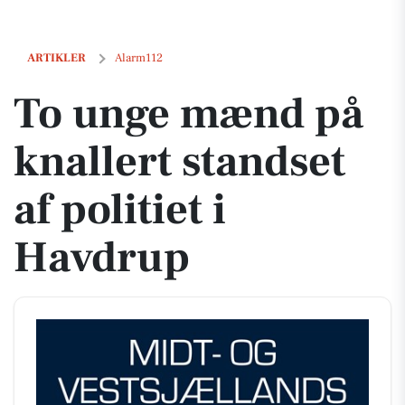
To unge mænd på knallert standset af politiet i Havdrup
ARTIKLER
Alarm112
To unge mænd på
knallert standset
af politiet i
Havdrup