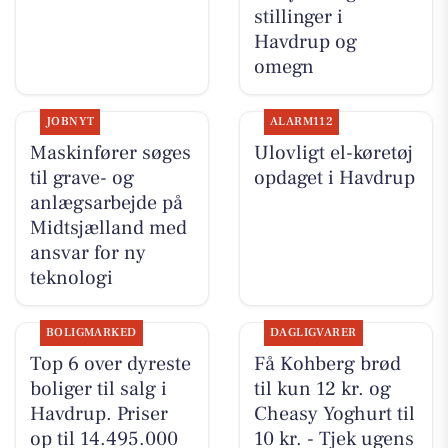
stillinger i
Havdrup og
omegn
JOBNYT
ALARM112
Maskinfører søges
Ulovligt el-køretøj
til grave- og
opdaget i Havdrup
anlægsarbejde på
Midtsjælland med
ansvar for ny
teknologi
BOLIGMARKED
DAGLIGVARER
Top 6 over dyreste
Få Kohberg brød
boliger til salg i
til kun 12 kr. og
Havdrup. Priser
Cheasy Yoghurt til
op til 14.495.000
10 kr. - Tjek ugens