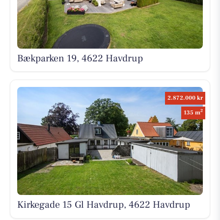
Bækparken 19, 4622 Havdrup
2.872.000 kr
2
135 m
Kirkegade 15 Gl Havdrup, 4622 Havdrup