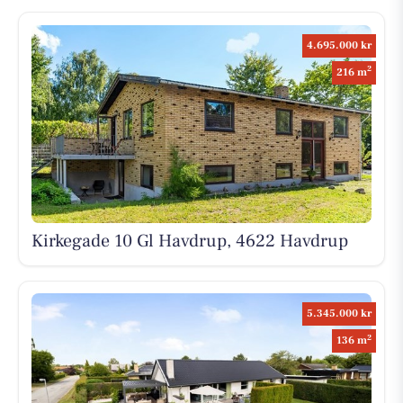
4.695.000 kr
2
216 m
Kirkegade 10 Gl Havdrup, 4622 Havdrup
5.345.000 kr
2
136 m