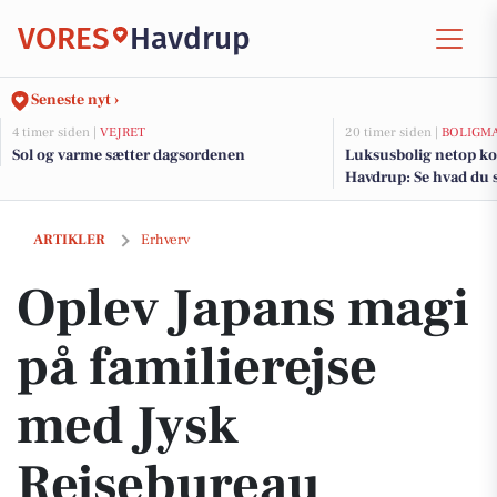
VORES
Havdrup
Seneste nyt ›
4 timer siden |
VEJRET
20 timer siden |
BOLIGM
Sol og varme sætter dagsordenen
Luksusbolig netop kom
Havdrup: Se hvad du s
Havdrups dyreste adr
Oplev Japans magi på familierejse med Jysk Rejsebureau
ARTIKLER
Erhverv
Oplev Japans magi
på familierejse
med Jysk
Rejsebureau