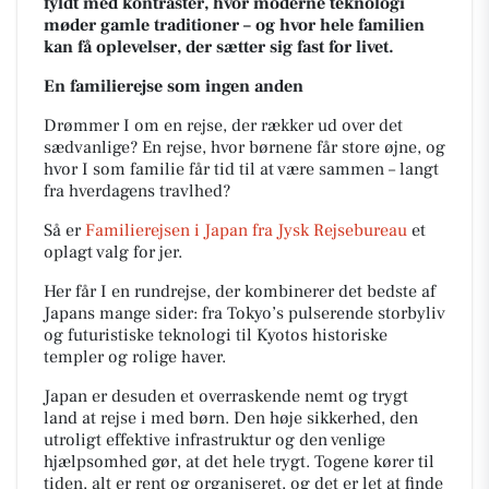
fyldt med kontraster, hvor moderne teknologi
møder gamle traditioner – og hvor hele familien
kan få oplevelser, der sætter sig fast for livet.
En familierejse som ingen anden
Drømmer I om en rejse, der rækker ud over det
sædvanlige? En rejse, hvor børnene får store øjne, og
hvor I som familie får tid til at være sammen – langt
fra hverdagens travlhed?
Så er
Familierejsen i Japan
fra Jysk Rejsebureau
et
oplagt valg for jer.
Her får I en rundrejse, der kombinerer det bedste af
Japans mange sider: fra Tokyo’s pulserende storbyliv
og futuristiske teknologi til Kyotos historiske
templer og rolige haver.
Japan er desuden et overraskende nemt og trygt
land at rejse i med børn. Den høje sikkerhed, den
utroligt effektive infrastruktur og den venlige
hjælpsomhed gør, at det hele trygt. Togene kører til
tiden, alt er rent og organiseret, og det er let at finde