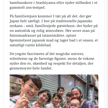
bambusskove i Arashiyama eller nyder stilheden i et
gammelt zen-tempel.
På familierejsen kommer I tæt på alt det, der gør
Japan helt særligt. I bor på traditionelle japanske
ryokans – små, familieejede gæstehuse, der byder på
en autentisk og rolig atmosfære. Her sover man på
futonmadrasser på tatamimåtter, spiser
hjemmelavet japansk mad og tager bad i et onsen, et
naturligt varmt kildebad.
De yngste fascineres af det magiske univers,
robotterne og de farverige figurer, mens de voksne
nyder den ro, skønhed og respekt for detaljen, der
gennemsyrer hele landet.