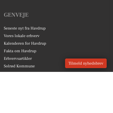
GENVEJE
Seneste nyt fra Havdrup
Vores lokale erhverv
Kalenderen for Havdrup
Fakta om Havdrup
Erhvervsartikler
Tilmeld nyhedsbrev
Solrød Kommune
Få en gratis salgsvurdering
Sponsoreret indhold
Vores Digital © 2026