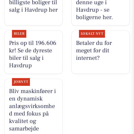
billigste boliger til
denne uge i
salg i Havdrup her
Havdrup - se
boligerne her.
BILER
LOKALT NYT
Pris op til 196.606
Betaler du for
kr! Se de dyreste
meget for dit
biler til salg i
internet?
Havdrup
JOBNYT
Bliv maskinfører i
en dynamisk
anlægsvirksomhe
d med fokus på
kvalitet og
samarbejde