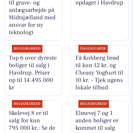
til grave- og
opdaget i Havdrup
anlægsarbejde på
Midtsjælland med
ansvar for ny
teknologi
BOLIGMARKED
DAGLIGVARER
Top 6 over dyreste
Få Kohberg brød
boliger til salg i
til kun 12 kr. og
Havdrup. Priser
Cheasy Yoghurt til
op til 14.495.000
10 kr. - Tjek ugens
kr
lokale tilbud
BOLIGMARKED
BOLIGMARKED
Skolevej 8 er til
Elmevej 7 og 1
salg for kun
anden boliger er
795.000 kr.: Se de
kommet til salg