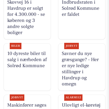
Skovvej 16 i
Indbrudsraten i
Havdrup er solgt
Solrød Kommune
for 4.300.000 - se
er faldet
køberen og 3
andre solgte
boliger
BILER
JOBNYT
10 dyreste biler til
Savner du nye
salg i nærheden af
græsgange? - Her
Solrød Kommune
er nye ledige
stillinger i
Havdrup og
omegn
JOBNYT
ALARM112
Maskinfører søges
Ulovligt el-køretøj