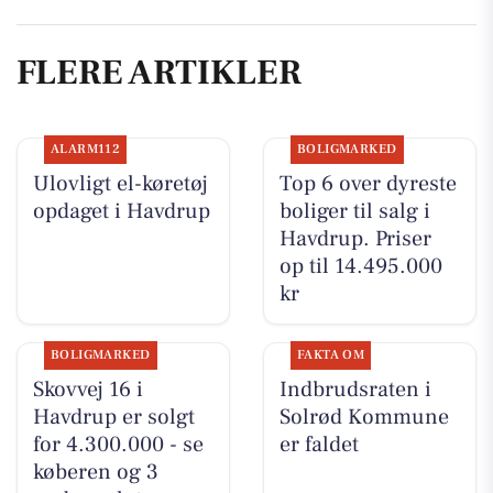
FLERE ARTIKLER
ALARM112
BOLIGMARKED
Ulovligt el-køretøj
Top 6 over dyreste
opdaget i Havdrup
boliger til salg i
Havdrup. Priser
op til 14.495.000
kr
BOLIGMARKED
FAKTA OM
Skovvej 16 i
Indbrudsraten i
Havdrup er solgt
Solrød Kommune
for 4.300.000 - se
er faldet
køberen og 3