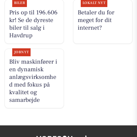
BILER
LOKALT NYT
Pris op til 196.606
Betaler du for
kr! Se de dyreste
meget for dit
biler til salg i
internet?
Havdrup
JOBNYT
Bliv maskinfører i
en dynamisk
anlægsvirksomhe
d med fokus på
kvalitet og
samarbejde