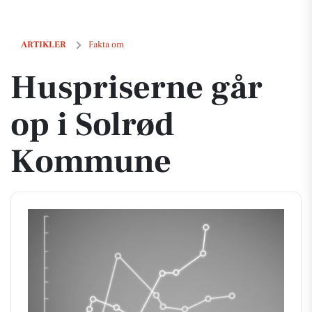
Huspriserne går op i Solrød Kommune
ARTIKLER
Fakta om
Huspriserne går
op i Solrød
Kommune