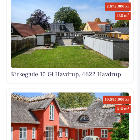
2.872.000 kr
2
135 m
Kirkegade 15 Gl Havdrup, 4622 Havdrup
10.895.000 kr
2
315 m