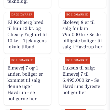
teknologi
DAGLIGVARER
BOLIGMARKED
Få Kohberg brød
Skolevej 8 er til
til kun 12 kr. og
salg for kun
Cheasy Yoghurt til
795.000 kr.: Se de
10 kr. - Tjek ugens
billigste boliger til
lokale tilbud
salg i Havdrup her
BOLIGMARKED
BOLIGMARKED
Elmevej 7 og 1
Luksus til salg:
anden boliger er
Elmevej 7 til
kommet til salg
6.495.000 kr – Se
denne uge i
Havdrups dyreste
Havdrup - se
boliger her
boligerne her.