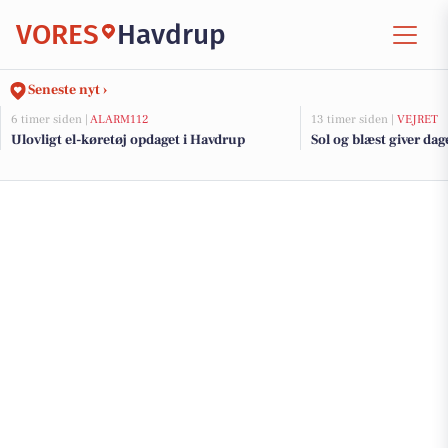
VORES
Havdrup
Seneste nyt ›
6 timer siden |
ALARM112
13 timer siden |
VEJRET
Ulovligt el-køretøj opdaget i Havdrup
Sol og blæst giver dag