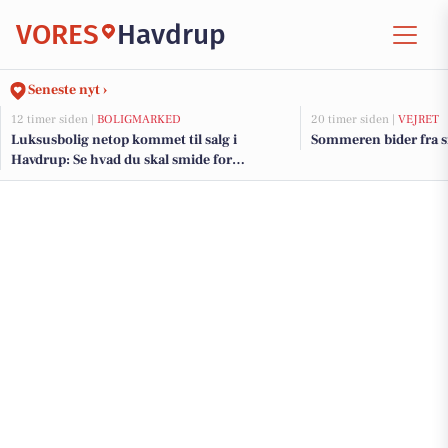
VORES
Havdrup
Seneste nyt ›
12 timer siden |
BOLIGMARKED
20 timer siden |
VEJRET
Luksusbolig netop kommet til salg i
Sommeren bider fra si
Havdrup: Se hvad du skal smide for
Havdrups dyreste adresser her