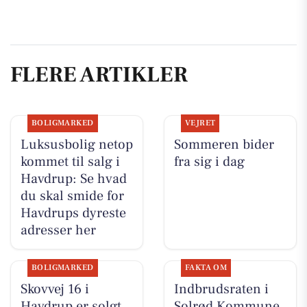
FLERE ARTIKLER
BOLIGMARKED
VEJRET
Luksusbolig netop
Sommeren bider
kommet til salg i
fra sig i dag
Havdrup: Se hvad
du skal smide for
Havdrups dyreste
adresser her
BOLIGMARKED
FAKTA OM
Skovvej 16 i
Indbrudsraten i
Havdrup er solgt
Solrød Kommune