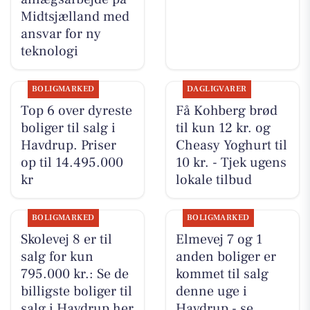
Midtsjælland med
ansvar for ny
teknologi
BOLIGMARKED
DAGLIGVARER
Top 6 over dyreste
Få Kohberg brød
boliger til salg i
til kun 12 kr. og
Havdrup. Priser
Cheasy Yoghurt til
op til 14.495.000
10 kr. - Tjek ugens
kr
lokale tilbud
BOLIGMARKED
BOLIGMARKED
Skolevej 8 er til
Elmevej 7 og 1
salg for kun
anden boliger er
795.000 kr.: Se de
kommet til salg
billigste boliger til
denne uge i
salg i Havdrup her
Havdrup - se