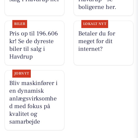
boligerne her.
BILER
LOKALT NYT
Pris op til 196.606
Betaler du for
kr! Se de dyreste
meget for dit
biler til salg i
internet?
Havdrup
JOBNYT
Bliv maskinfører i
en dynamisk
anlægsvirksomhe
d med fokus på
kvalitet og
samarbejde