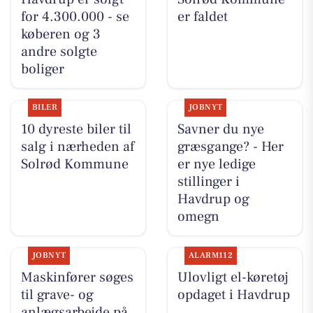
for 4.300.000 - se
er faldet
køberen og 3
andre solgte
boliger
BILER
JOBNYT
10 dyreste biler til
Savner du nye
salg i nærheden af
græsgange? - Her
Solrød Kommune
er nye ledige
stillinger i
Havdrup og
omegn
JOBNYT
ALARM112
Maskinfører søges
Ulovligt el-køretøj
til grave- og
opdaget i Havdrup
anlægsarbejde på