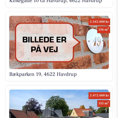
Kirkegade 10 Gl Havdrup, 4622 Havdrup
5.345.000 kr
2
136 m
Bækparken 19, 4622 Havdrup
2.872.000 kr
2
135 m