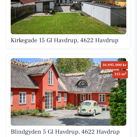
Kirkegade 15 Gl Havdrup, 4622 Havdrup
10.895.000 kr
2
315 m
Blindgyden 5 Gl Havdrup, 4622 Havdrup