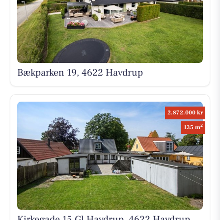
Bækparken 19, 4622 Havdrup
2.872.000 kr
2
135 m
Kirkegade 15 Gl Havdrup, 4622 Havdrup