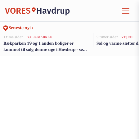
VORES
Havdrup
Seneste nyt ›
1 time siden |
BOLIGMARKED
9 timer siden |
VEJRET
Bækparken 19 og 1 anden boliger er
Sol og varme sætter 
kommet til salg denne uge i Havdrup - se
boligerne her.