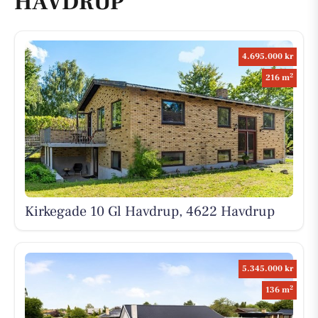
HAVDRUP
4.695.000 kr
2
216 m
Kirkegade 10 Gl Havdrup, 4622 Havdrup
5.345.000 kr
2
136 m