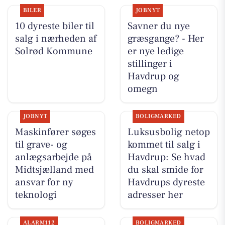
BILER
JOBNYT
10 dyreste biler til
Savner du nye
salg i nærheden af
græsgange? - Her
Solrød Kommune
er nye ledige
stillinger i
Havdrup og
omegn
JOBNYT
BOLIGMARKED
Maskinfører søges
Luksusbolig netop
til grave- og
kommet til salg i
anlægsarbejde på
Havdrup: Se hvad
Midtsjælland med
du skal smide for
ansvar for ny
Havdrups dyreste
teknologi
adresser her
ALARM112
BOLIGMARKED