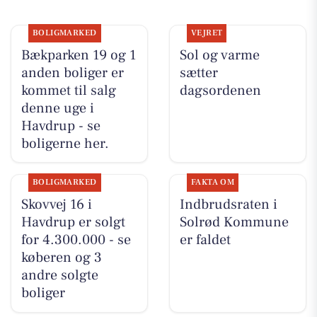
BOLIGMARKED
VEJRET
Bækparken 19 og 1
Sol og varme
anden boliger er
sætter
kommet til salg
dagsordenen
denne uge i
Havdrup - se
boligerne her.
BOLIGMARKED
FAKTA OM
Skovvej 16 i
Indbrudsraten i
Havdrup er solgt
Solrød Kommune
for 4.300.000 - se
er faldet
køberen og 3
andre solgte
boliger