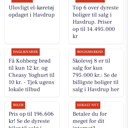
Ulovligt el-køretøj
Top 6 over dyreste
opdaget i Havdrup
boliger til salg i
Havdrup. Priser
op til 14.495.000
kr
DAGLIGVARER
BOLIGMARKED
Få Kohberg brød
Skolevej 8 er til
til kun 12 kr. og
salg for kun
Cheasy Yoghurt til
795.000 kr.: Se de
10 kr. - Tjek ugens
billigste boliger til
lokale tilbud
salg i Havdrup her
BILER
LOKALT NYT
Pris op til 196.606
Betaler du for
kr! Se de dyreste
meget for dit