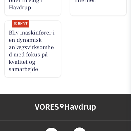
biler til salg i
internet?
Havdrup
JOBNYT
Bliv maskinfører i
en dynamisk
anlægsvirksomhe
d med fokus på
kvalitet og
samarbejde
VORES
Havdrup