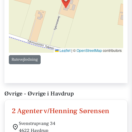
Leaflet
|
©
OpenStreetMap
contributors
Rutevejledning
Øvrige - Øvrige i Havdrup
2 Agenter v/Henning Sørensen
Svenstrupvang 34
4622 Havdrup