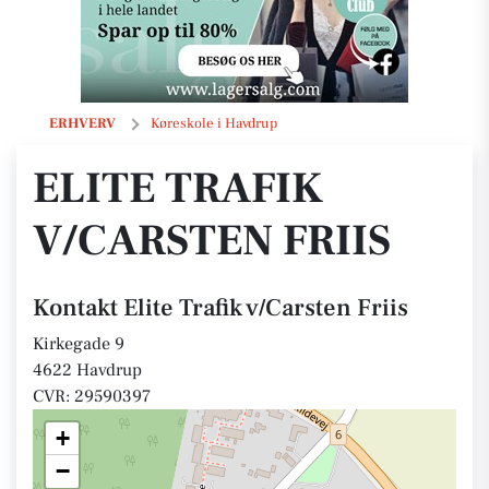
Elite Trafik v/Carsten Friis
ERHVERV
Køreskole i Havdrup
ELITE TRAFIK
V/CARSTEN FRIIS
Kontakt Elite Trafik v/Carsten Friis
Kirkegade 9
4622 Havdrup
CVR: 29590397
+
−